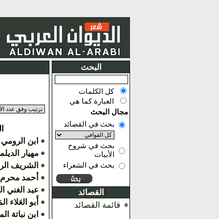
البحث
كل الكلمات
العبارة كما هي
مجال البحث
بحث في القصائد
ا
ابن الرومي
بحث في شروح
مهيار الديل
الأبيات
الشريف ال
بحث في الشعراء
أحمد محرم
عبد الغني ا
القصائد
أَبو العَلاء الم
قائمة القصائد
ابن نباتة ا