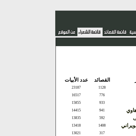
القصائد
عدد الأبيات
23187
1128
16517
776
15855
933
هاوي
14415
941
ى
13835
592
يراني
13418
1408
13021
317