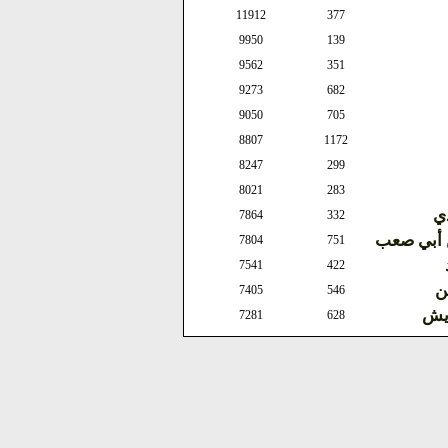
11912
377
9950
139
9562
351
9273
682
9050
705
8807
1172
8247
299
8021
283
ذي
7864
332
ن أبي صعب
7804
751
7541
422
ن
7405
546
ويش
7281
628