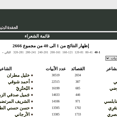
قائمة الشعراء
إظهار النتائج من 1 الى 40 من مجموع 2666
40-1
80-41
120-81
160-121
200-161
240-201
280-241
320-281
التالي »
لشاعر
القصائد
عدد الأبيات
الشاعر
خليل مطران
30519
2034
مي
أحمد شوقي
22515
387
رضي
البُحتُرِيّ
16199
685
جَميل صدقي الز
14633
446
لنابلسي
الشريف المرتض
14106
971
َعَرِي
حسن حسني الطو
13595
1702
لمصري
الأرجاني
13385
1733