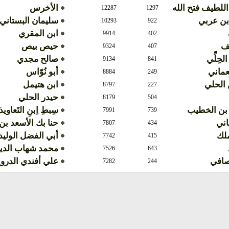
اللطيف فتح الله
الأخرس
12287
1297
بن عربي
سليمان البستاني
10293
922
ابن المقري
9914
402
ف
حيص بيص
9324
407
الحِلِّي
صالح مجدي
9134
841
عماني
أبو نُوّاس
8884
249
الحلي
ابن هتيمل
8797
227
حيدر الحلي
8179
504
 بن الخطيب
سِبطِ اِبنِ التَعاوي
7991
739
اني
حنا بك الأسعد ب
7807
434
ملك
أبي الفضل الوليد
7742
415
محمد شهاب الدي
7526
643
صافي
علي أفندي الدر
7282
244